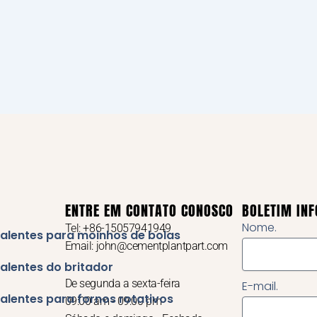
ENTRE EM CONTATO CONOSCO
BOLETIM IN
Nome.
Tel: +86-15057941949
alentes para moinhos de bolas
Email: john@cementplantpart.com
alentes do britador
De segunda a sexta-feira
E-mail.
alentes para fornos rotativos
09:00 am - 09:00 pm