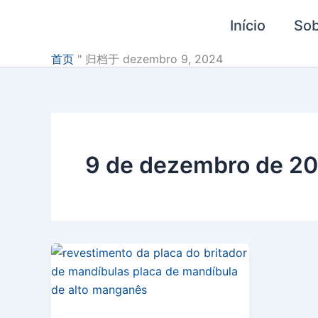
Pular
Início
So
para
o
首页
"
归档于 dezembro 9, 2024
conteúdo
9 de dezembro de 2