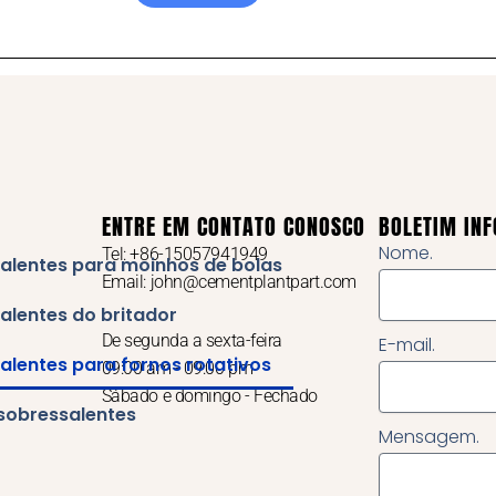
ENTRE EM CONTATO CONOSCO
BOLETIM IN
Nome.
Tel: +86-15057941949
alentes para moinhos de bolas
Email: john@cementplantpart.com
alentes do britador
De segunda a sexta-feira
E-mail.
alentes para fornos rotativos
09:00 am - 09:00 pm
Sábado e domingo - Fechado
sobressalentes
Mensagem.