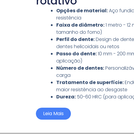
rotativo
Opções de material:
Aço fundid
resistência
Faixa de diâmetro:
1 metro - 12
tamanho do forno)
Perfil do dente:
Design de dente
dentes helicoidais ou retos
Passo do dente:
10 mm - 200 mm
aplicação)
Número de dentes:
Personalizáv
carga
Tratamento de superfície:
End
maior resistência ao desgaste
Dureza:
50-60 HRC (para aplicaç
Leia Mais