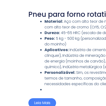
Pneu para forno rotat
Material:
Aço com alto teor de m
com alto teor de cromo (Cr15, Cr
Dureza:
45-65 HRC (escala de du
Peso:
5 kg - 500 kg (personaliz
do moinho)
Aplicativos:
Indústria de cimen
clínquer), Indústria de mineraçã
de energia (moinhos de carvão),
químico), Indústria metalúrgica 
Personalizável:
Sim, os revesti
termos de tamanho, composição 
necessidades específicas do clie
Leia Mais