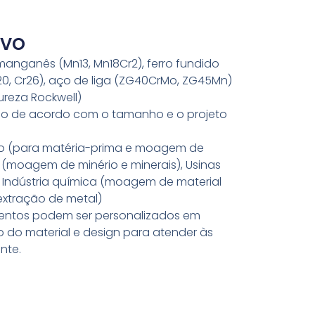
ivo
anganês (Mn13, Mn18Cr2), ferro fundido
20, Cr26), aço de liga (ZG40CrMo, ZG45Mn)
reza Rockwell)
ado de acordo com o tamanho e o projeto
to (para matéria-prima e moagem de
o (moagem de minério e minerais), Usinas
 Indústria química (moagem de material
(extração de metal)
mentos podem ser personalizados em
do material e design para atender às
nte.