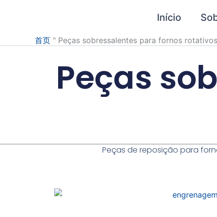
Pular
Início
So
para
o
首页
"
Peças sobressalentes para fornos rotativo
conteúdo
Peças sob
Peças de reposição para forn