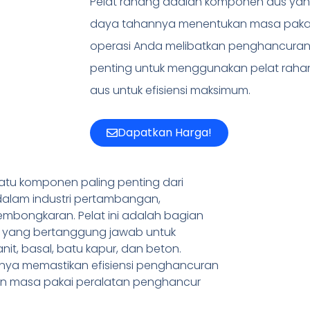
Pelat rahang adalah komponen aus yang
daya tahannya menentukan masa pakai da
operasi Anda melibatkan penghancuran m
penting untuk menggunakan pelat rahan
aus untuk efisiensi maksimum.
Dapatkan Harga!
atu komponen paling penting dari
alam industri pertambangan,
pembongkaran. Pelat ini adalah bagian
 yang bertanggung jawab untuk
it, basal, batu kapur, dan beton.
anya memastikan efisiensi penghancuran
kan masa pakai peralatan penghancur