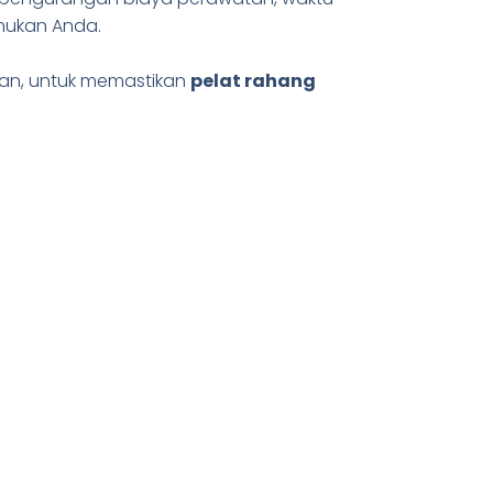
emukan Anda.
an, untuk memastikan
pelat rahang