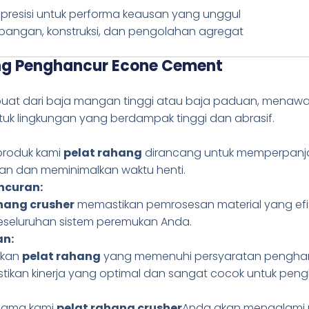
 presisi untuk performa keausan yang unggul
bangan, konstruksi, dan pengolahan agregat
ng Penghancur Econe Cement
buat dari baja mangan tinggi atau baja paduan, menaw
uk lingkungan yang berdampak tinggi dan abrasif.
produk kami
pelat rahang
dirancang untuk memperpanja
an dan meminimalkan waktu henti.
ncuran:
hang crusher
memastikan pemrosesan material yang efisi
keseluruhan sistem peremukan Anda.
an:
ikan
pelat rahang
yang memenuhi persyaratan penghancu
stikan kinerja yang optimal dan sangat cocok untuk pen
 lama kami
pelat rahang crusher
Anda akan mengalami 