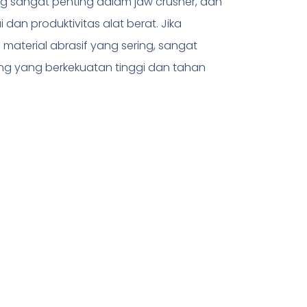
 sangat penting dalam jaw crusher, dan
n produktivitas alat berat. Jika
aterial abrasif yang sering, sangat
g yang berkekuatan tinggi dan tahan