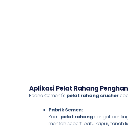
Aplikasi Pelat Rahang Pengha
Econe Cement's
pelat rahang crusher
coc
Pabrik Semen:
Kami
pelat rahang
sangat pentin
mentah seperti batu kapur, tanah li