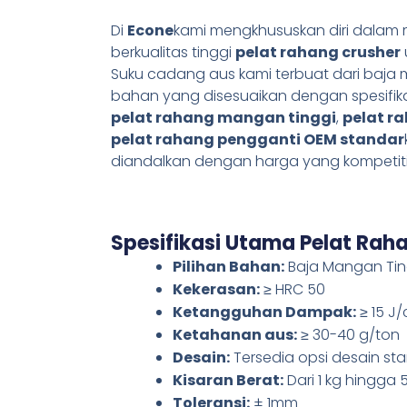
Di
Econe
kami mengkhususkan diri dalam
berkualitas tinggi
pelat rahang crusher
Suku cadang aus kami terbuat dari baja
bahan yang disesuaikan dengan spesifik
pelat rahang mangan tinggi
,
pelat r
pelat rahang pengganti OEM standar
diandalkan dengan harga yang kompetiti
Spesifikasi Utama Pelat Ra
Pilihan Bahan:
Baja Mangan Tin
Kekerasan:
≥ HRC 50
Ketangguhan Dampak:
≥ 15 J
Ketahanan aus:
≥ 30-40 g/ton
Desain:
Tersedia opsi desain st
Kisaran Berat:
Dari 1 kg hingga 
Toleransi:
± 1mm