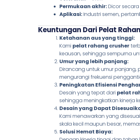
Permukaan akhir:
Dicor secara
Aplikasi:
Industri semen, pertam
Keuntungan Dari Pelat Raha
Ketahanan aus yang tinggi:
Kami
pelat rahang crusher
ter
keausan, sehingga sempurna unt
Umur yang lebih panjang:
Dirancang untuk umur panjang, 
mengurangi frekuensi pengganti
Peningkatan Efisiensi Pengha
Desain yang tepat dari
pelat ra
sehingga meningkatkan kinerja 
Desain yang Dapat Disesuaik
Kami menawarkan yang disesua
skala kecil maupun besar, mema
Solusi Hemat Biaya:
Dengan kinerja tinggi dan tahan