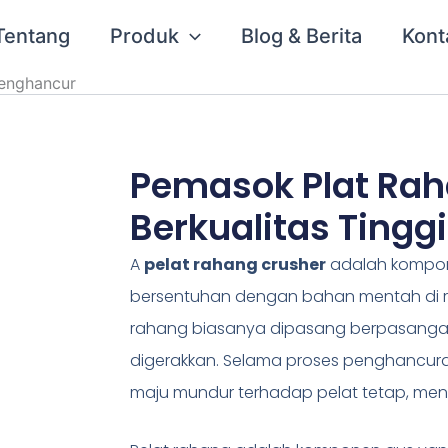
Tentang
Produk
Blog & Berita
Kont
Penghancur
Pemasok Plat Ra
Berkualitas Tinggi
A
pelat rahang crusher
adalah kompon
bersentuhan dengan bahan mentah di ru
rahang biasanya dipasang berpasangan 
digerakkan. Selama proses penghancura
maju mundur terhadap pelat tetap, men