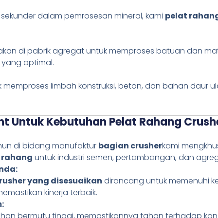
n sekunder dalam pemrosesan mineral, kami
pelat rahan
kan di pabrik agregat untuk memproses batuan dan mater
 yang optimal.
memproses limbah konstruksi, beton, dan bahan daur u
t Untuk Kebutuhan Pelat Rahang Crush
un di bidang manufaktur
bagian crusher
kami mengkhus
t rahang
untuk industri semen, pertambangan, dan agrega
nda:
rusher yang disesuaikan
dirancang untuk memenuhi 
emastikan kinerja terbaik.
:
ahan bermutu tinggi, memastikannya tahan terhadap kon