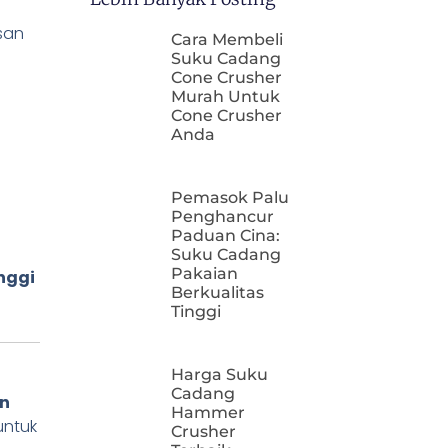
san
Cara Membeli
Suku Cadang
Cone Crusher
Murah Untuk
Cone Crusher
Anda
Pemasok Palu
Penghancur
Paduan Cina:
Suku Cadang
Pakaian
nggi
Berkualitas
Tinggi
Harga Suku
Cadang
en
Hammer
ntuk
Crusher