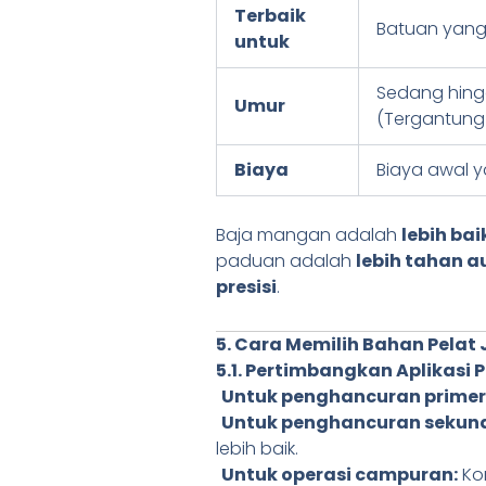
Terbaik
Batuan yang 
untuk
Sedang hing
Umur
(Tergantung 
Biaya
Biaya awal y
Baja mangan adalah
lebih ba
paduan adalah
lebih tahan a
presisi
.
5. Cara Memilih Bahan Pelat
5.1. Pertimbangkan Aplikas
Untuk penghancuran primer
Untuk penghancuran sekunde
lebih baik.
Untuk operasi campuran:
Ko