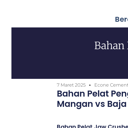
Be
Bahan 
7 Maret 2025
Econe Cemen
Bahan Pelat Pen
Mangan vs Baja
Bahan Pelat Jaw Crushe