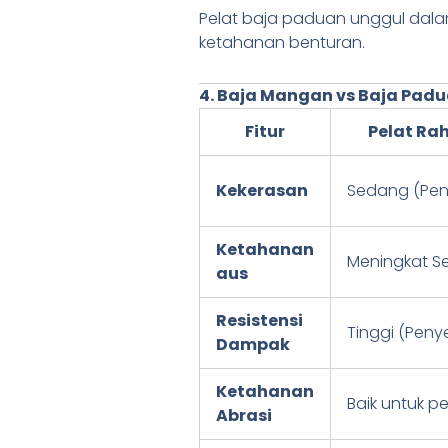
Pelat baja paduan unggul dala
ketahanan benturan.
4. Baja Mangan vs Baja Pad
Fitur
Pelat Ra
Kekerasan
Sedang (Pen
Ketahanan
Meningkat Se
aus
Resistensi
Tinggi (Pen
Dampak
Ketahanan
Baik untuk 
Abrasi