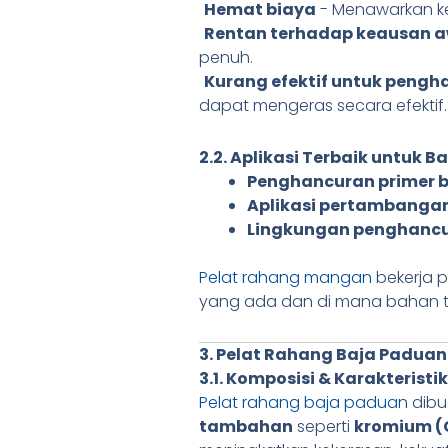
Hemat biaya
- Menawarkan k
Rentan terhadap keausan a
penuh.
Kurang efektif untuk pengh
dapat mengeras secara efektif.
2.2. Aplikasi Terbaik untuk
Penghancuran primer 
Aplikasi pertambanga
Lingkungan penghancu
Pelat rahang mangan
bekerja p
yang ada dan di mana bahan 
3. Pelat Rahang Baja Paduan
3.1. Komposisi & Karakteristik
Pelat rahang baja paduan
dibu
tambahan
seperti
kromium (C