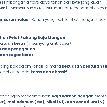
eseimbangan antara daya tahan dan keterjangkauan.
wal
- Memerlukan waktu istirahat untuk mencapai kekera
ancuran halus
- Bahan yang lebih lembut mungkin tidak
 Bahan Pelat Rahang Baja Mangan
batuan keras
(misalnya, granit, basal)
n dan penggalian
ran tugas berat
aling baik dalam kondisi di mana
kekuatan benturan ti
tersebut berada
keras dan abrasif
.
at dengan mencampurkan
baja karbon dengan elem
r), molibdenum (Mo), nikel (Ni), dan vanadium (V)
u