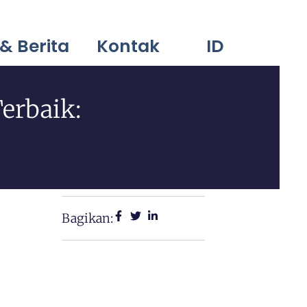
& Berita
Kontak
ID
erbaik:
Bagikan: