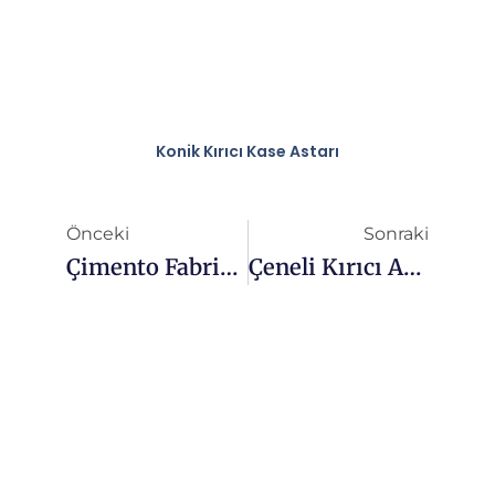
Konik Kırıcı Kase Astarı
Prev
Son
Önceki
Sonraki
Çimento Fabrikasında Bilyalı Değirmen Astarının Değiştirilmesinde Dikkat Edilmesi Gereken Temel Hususlar
Çeneli Kırıcı Aşınma Parçaları Için En İyi Malzemeler: Bilmeniz Gerekenler