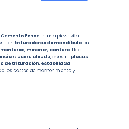
e
Cemento Econe
es una pieza vital
 uso en
trituradoras de mandíbula
en
ementeras
,
minería
y
cantera
. Hecho
encia
o
acero aleado
, nuestro
placas
o de trituración
,
estabilidad
do los costes de mantenimiento y