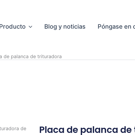
Producto
Blog y noticias
Póngase en 
a de palanca de trituradora
palanca de la trituradora de 
ndíbula de alta calidad para maquinaria de planta de ce
Placa de palanca de 