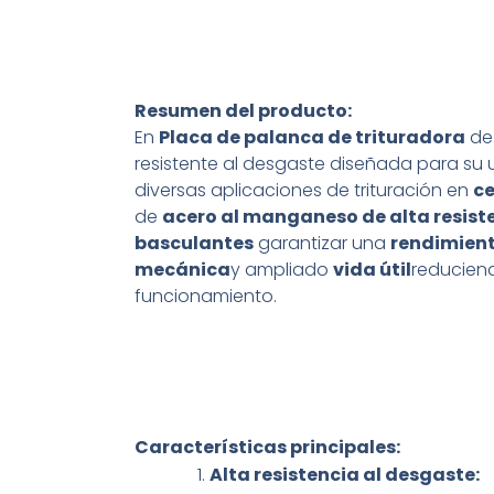
Resumen del producto:
En
Placa de palanca de trituradora
d
resistente al desgaste diseñada para su
diversas aplicaciones de trituración en
c
de
acero al manganeso de alta resist
basculantes
garantizar una
rendimient
mecánica
y ampliado
vida útil
reducien
funcionamiento.
Características principales:
Alta resistencia al desgaste: