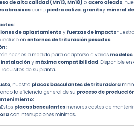
so de alta calidad (Mn13, Mn18)
o
acero aleado
, nu
es abrasivos
como
piedra caliza
,
granito
y
mineral de
actos:
siones de aplastamiento
y
fuerzas de impacto
nuestr
 incluso en
entornos de trituración pesados
.
ón:
tán hechos a medida para adaptarse a varios
modelos 
l instalación
y
máxima compatibilidad
. Disponible en
requisitos de su planta.
busto
, nuestro
placas basculantes de trituradora
mini
ando la eficiencia general de su
proceso de producció
antenimiento:
n
Estos
placas basculantes
menores costes de mantenimi
dora
con interrupciones mínimas.