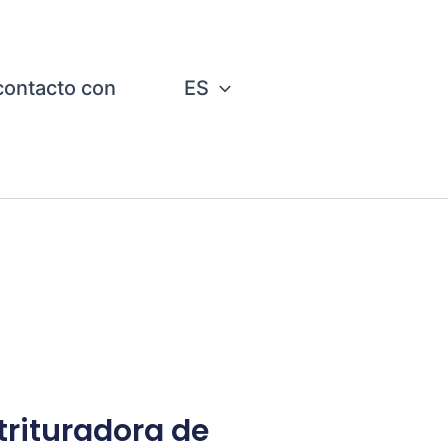
contacto con
ES
mandíbulas
mento - Piezas resistentes al desgaste
trituradora de