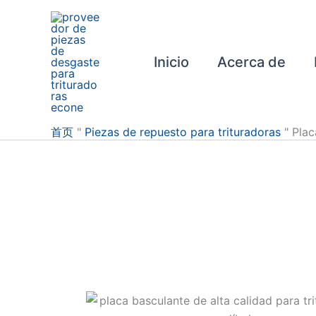
Ir
al
contenido
Inicio
Acerca de
首页
"
Piezas de repuesto para trituradoras
"
Plac
Placa de 
Placa de palanca de trituradora de ma