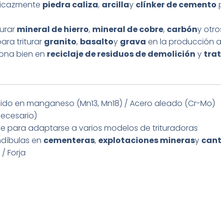
eficazmente
piedra caliza
,
arcilla
y
clínker de cemento
p
turar
mineral de hierro
,
mineral de cobre
,
carbón
y otro
ra triturar
granito
,
basalto
y
grava
en la producción 
ona bien en
reciclaje de residuos de demolición
y
tra
ido en manganeso (Mn13, Mn18) / Acero aleado (Cr-Mo)
ecesario)
le para adaptarse a varios modelos de trituradoras
ndíbulas en
cementeras
,
explotaciones mineras
y
cant
/ Forja