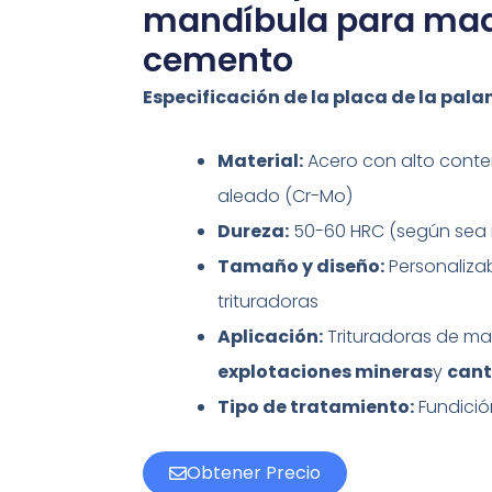
mandíbula para maqu
cemento
Especificación de la placa de la pal
Material:
Acero con alto conte
aleado (Cr-Mo)
Dureza:
50-60 HRC (según sea 
Tamaño y diseño:
Personaliza
trituradoras
Aplicación:
Trituradoras de m
explotaciones mineras
y
cant
Tipo de tratamiento:
Fundición
Obtener Precio