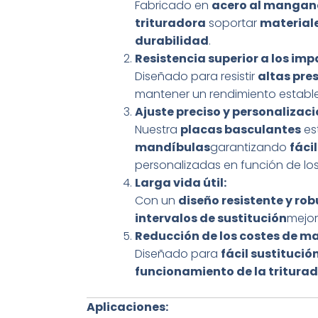
Fabricado en
acero al mangane
trituradora
soportar
material
durabilidad
.
Resistencia superior a los imp
Diseñado para resistir
altas pre
mantener un rendimiento estable
Ajuste preciso y personalizaci
Nuestra
placas basculantes
es
mandíbulas
garantizando
fáci
personalizadas en función de los 
Larga vida útil:
Con un
diseño resistente y ro
intervalos de sustitución
mejor
Reducción de los costes de m
Diseñado para
fácil sustitució
funcionamiento de la tritura
Aplicaciones: